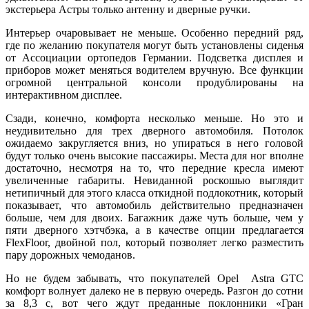
экстерьера Астры только антенну и дверные ручки.
Интерьер очаровывает не меньше. Особенно передний ряд,
где по желанию покупателя могут быть установлены сиденья
от Ассоциации ортопедов Германии. Подсветка дисплея и
приборов может меняться водителем вручную. Все функции
огромной центральной консоли продублированы на
интерактивном дисплее.
Сзади, конечно, комфорта несколько меньше. Но это и
неудивительно для трех дверного автомобиля. Потолок
ожидаемо закругляется вниз, но упираться в него головой
будут только очень высокие пассажиры. Места для ног вполне
достаточно, несмотря на то, что передние кресла имеют
увеличенные габариты. Невиданной роскошью выглядит
нетипичный для этого класса откидной подлокотник, который
показывает, что автомобиль действительно предназначен
больше, чем для двоих. Багажник даже чуть больше, чем у
пяти дверного хэтчбэка, а в качестве опции предлагается
FlexFloor, двойной пол, который позволяет легко разместить
пару дорожных чемоданов.
Но не будем забывать, что покупателей Opel Astra GTC
комфорт волнует далеко не в первую очередь. Разгон до сотни
за 8,3 с, вот чего ждут преданные поклонники «Гран